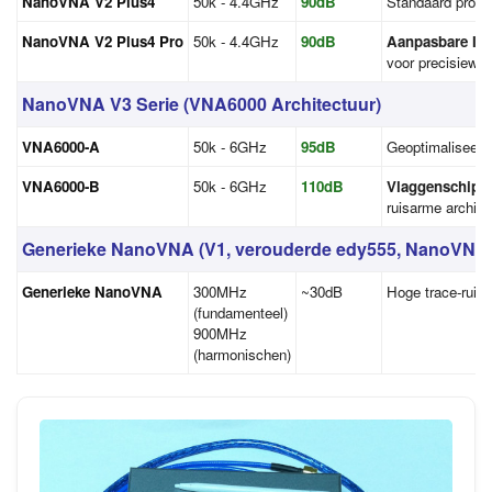
NanoVNA V2 Plus4
50k - 4.4GHz
90dB
Standaard profes
NanoVNA V2 Plus4 Pro
50k - 4.4GHz
90dB
Aanpasbare I
voor precisiewerk
NanoVNA V3 Serie (VNA6000 Architectuur)
VNA6000-A
50k - 6GHz
95dB
Geoptimaliseerd
VNA6000-B
50k - 6GHz
110dB
Vlaggenschip 
ruisarme archite
Generieke NanoVNA (V1, verouderde edy555, NanoVNA-
Generieke NanoVNA
300MHz
~30dB
Hoge trace-ruis
(fundamenteel)
900MHz
(harmonischen)