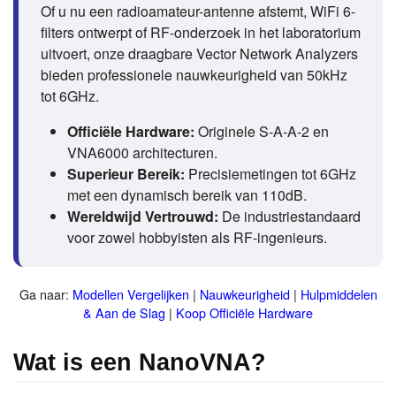
Of u nu een radioamateur-antenne afstemt, WiFi 6-
filters ontwerpt of RF-onderzoek in het laboratorium
uitvoert, onze draagbare Vector Network Analyzers
bieden professionele nauwkeurigheid van 50kHz
tot 6GHz.
Officiële Hardware:
Originele S-A-A-2 en
VNA6000 architecturen.
Superieur Bereik:
Precisiemetingen tot 6GHz
met een dynamisch bereik van 110dB.
Wereldwijd Vertrouwd:
De industriestandaard
voor zowel hobbyisten als RF-ingenieurs.
Ga naar:
Modellen Vergelijken
|
Nauwkeurigheid
|
Hulpmiddelen
& Aan de Slag
|
Koop Officiële Hardware
Wat is een NanoVNA?