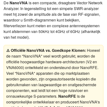
De
NanoVNA
is een compacte, draagbare Vector Network
Analyzer. In tegenstelling tot een simpele SWR-analyzer
meet hij zowel de amplitude als de fase van RF-signalen,
waardoor u Smith-diagrammen kunt bekijken,
filterverliezen kunt meten en complexe antennesystemen
kunt afstemmen van 50kHz tot 4GHz of 6GHz (afhankelijk
van het model).
⚠️ Officiële NanoVNA vs. Goedkope Klonen:
Hoewel
de naam "NanoVNA" veel wordt gebruikt, worden de
officiële hoogwaardige hardware-architecturen (V2 en
VNA6000) ontwikkeld en ondersteund door NanoRFE.
Veel "NanoVNA" apparaten die op marktplaatsen
worden gevonden, zijn ongeautoriseerde kopieën die
gebruikmaken van laagwaardige en onafgeschermde
componenten, wat leidt tot een hoge ruisvloer en
onnauwkeurige S-parameters.
NanoRFE
is de
oorspronkelijke ontwikkelaar en produceert NanoVNA's