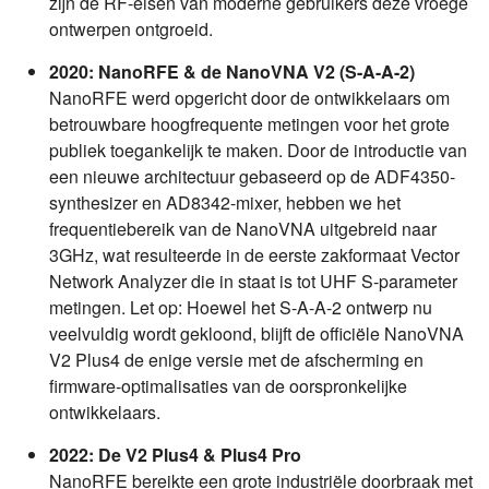
zijn de RF-eisen van moderne gebruikers deze vroege
ontwerpen ontgroeid.
2020: NanoRFE & de NanoVNA V2 (S-A-A-2)
NanoRFE werd opgericht door de ontwikkelaars om
betrouwbare hoogfrequente metingen voor het grote
publiek toegankelijk te maken. Door de introductie van
een nieuwe architectuur gebaseerd op de ADF4350-
synthesizer en AD8342-mixer, hebben we het
frequentiebereik van de NanoVNA uitgebreid naar
3GHz, wat resulteerde in de eerste zakformaat Vector
Network Analyzer die in staat is tot UHF S-parameter
metingen. Let op: Hoewel het S-A-A-2 ontwerp nu
veelvuldig wordt gekloond, blijft de officiële NanoVNA
V2 Plus4 de enige versie met de afscherming en
firmware-optimalisaties van de oorspronkelijke
ontwikkelaars.
2022: De V2 Plus4 & Plus4 Pro
NanoRFE bereikte een grote industriële doorbraak met