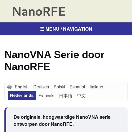
☰ MENU / NAVIGATION
NanoVNA Serie door
NanoRFE
🌐
English
Deutsch
Polski
Español
Italiano
Nederlands
Français
日本語
中文
De originele, hoogwaardige NanoVNA serie
ontworpen door NanoRFE.