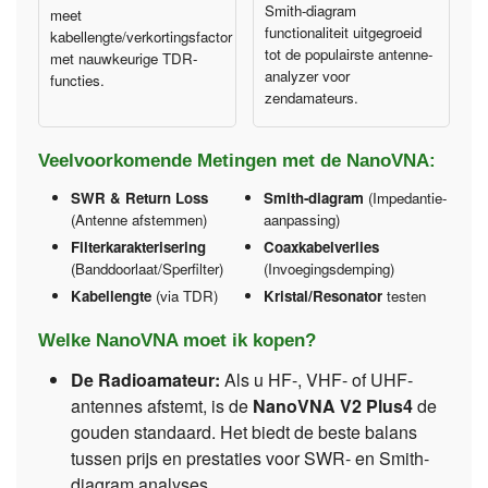
Smith-diagram
meet
functionaliteit uitgegroeid
kabellengte/verkortingsfactor
tot de populairste antenne-
met nauwkeurige TDR-
analyzer voor
functies.
zendamateurs.
Veelvoorkomende Metingen met de NanoVNA:
SWR & Return Loss
Smith-diagram
(Impedantie-
(Antenne afstemmen)
aanpassing)
Filterkarakterisering
Coaxkabelverlies
(Banddoorlaat/Sperfilter)
(Invoegingsdemping)
Kabellengte
(via TDR)
Kristal/Resonator
testen
Welke NanoVNA moet ik kopen?
De Radioamateur:
Als u HF-, VHF- of UHF-
antennes afstemt, is de
NanoVNA V2 Plus4
de
gouden standaard. Het biedt de beste balans
tussen prijs en prestaties voor SWR- en Smith-
diagram analyses.