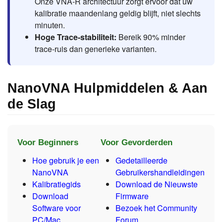
Onze VNA-R architectuur zorgt ervoor dat uw
kalibratie maandenlang geldig blijft, niet slechts
minuten.
Hoge Trace-stabiliteit:
Bereik 90% minder
trace-ruis dan generieke varianten.
NanoVNA Hulpmiddelen & Aan
de Slag
Voor Beginners
Voor Gevorderden
Hoe gebruik je een
Gedetailleerde
NanoVNA
Gebruikershandleidingen
Kalibratiegids
Download de Nieuwste
Download
Firmware
Software voor
Bezoek het Community
PC/Mac
Forum