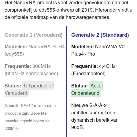
Het NanoVNA-project is veel verder geëvolueerd dan het
oorspronkelijke edy555-ontwerp uit 2019. Hieronder vindt u
de officiële roadmap van de hardwaregeneraties.
Generatie 1 (Verouderd)
Generatie 2 (Standaard)
Modellen:
NanoVNA-H, H4
Modellen:
NanoVNA V2
(edy555)
Plus4 / Pro
Frequentie:
300MHz
Frequentie:
4,4GHz
(900MHz harmonischen)
(Fundamenteel)
Status:
Uit productie /
Status:
Actief
Verouderd
Ondersteund
Nieuwe S-A-A-2
Gebruikt SA612-mixers die uit
architectuur met een
productie zijn. Beperkte
dynamisch bereik van
nauwkeurigheid boven de
90dB.
300MHz.