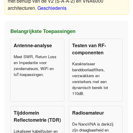
met behulp van de V2 (S-A-A-2) en VNA6000
architecturen.
Geschiedenis
Belangrijkste Toepassingen
Antenne-analyse
Testen van RF-
componenten
Meet SWR, Return Loss
en Impedantie voor
Karakteriseer
zendamateurs, WiFi en
banddoorlaatfilters,
IoT-toepassingen.
verzwakkers en
versterkers met een
dynamisch bereik tot
110dB.
Tijddomein
Radioamateur
Reflectometrie (TDR)
De NanoVNA is dankzij
zijn draagbaarheid en
Lokaliseer kabelfouten en