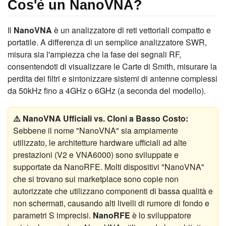
Cos'è un NanoVNA?
Il
NanoVNA
è un analizzatore di reti vettoriali compatto e
portatile. A differenza di un semplice analizzatore SWR,
misura sia l'ampiezza che la fase dei segnali RF,
consentendoti di visualizzare le Carte di Smith, misurare la
perdita dei filtri e sintonizzare sistemi di antenne complessi
da 50kHz fino a 4GHz o 6GHz (a seconda del modello).
⚠️ NanoVNA Ufficiali vs. Cloni a Basso Costo:
Sebbene il nome "NanoVNA" sia ampiamente
utilizzato, le architetture hardware ufficiali ad alte
prestazioni (V2 e VNA6000) sono sviluppate e
supportate da NanoRFE. Molti dispositivi "NanoVNA"
che si trovano sui marketplace sono copie non
autorizzate che utilizzano componenti di bassa qualità e
non schermati, causando alti livelli di rumore di fondo e
parametri S imprecisi.
NanoRFE
è lo sviluppatore