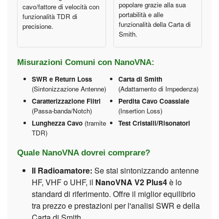
popolare grazie alla sua
cavo/fattore di velocità con
portabilità e alle
funzionalità TDR di
funzionalità della Carta di
precisione.
Smith.
Misurazioni Comuni con NanoVNA:
SWR e Return Loss
Carta di Smith
(Sintonizzazione Antenne)
(Adattamento di Impedenza)
Caratterizzazione Filtri
Perdita Cavo Coassiale
(Passa-banda/Notch)
(Insertion Loss)
Lunghezza Cavo
(tramite
Test Cristalli/Risonatori
TDR)
Quale NanoVNA dovrei comprare?
Il Radioamatore:
Se stai sintonizzando antenne
HF, VHF o UHF, il
NanoVNA V2 Plus4
è lo
standard di riferimento. Offre il miglior equilibrio
tra prezzo e prestazioni per l'analisi SWR e della
Carta di Smith.