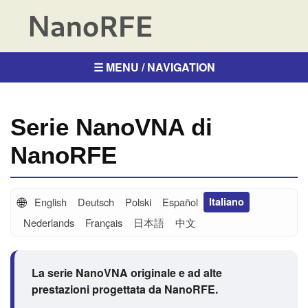
☰ MENU / NAVIGATION
Serie NanoVNA di
NanoRFE
🌐
English
Deutsch
Polski
Español
Italiano
Nederlands
Français
日本語
中文
La serie NanoVNA originale e ad alte
prestazioni progettata da NanoRFE.