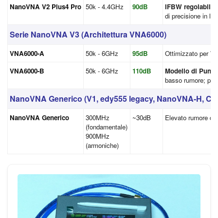
NanoVNA V2 Plus4 Pro
50k - 4.4GHz
90dB
IFBW regolabile
;
di precisione in lab
Serie NanoVNA V3 (Architettura VNA6000)
VNA6000-A
50k - 6GHz
95dB
Ottimizzato per Wi
VNA6000-B
50k - 6GHz
110dB
Modello di Punta
basso rumore; pres
NanoVNA Generico (V1, edy555 legacy, NanoVNA-H, Clo
NanoVNA Generico
300MHz
~30dB
Elevato rumore di 
(fondamentale)
900MHz
(armoniche)