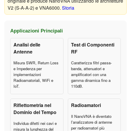
originale e produce NanoVNA utilizzando le architetture
V2 (S-A-A-2) e VNA6000.
Storia
Applicazioni Principali
Analisi delle
Test di Componenti
Antenne
RF
Misura SWR, Return Loss
Caratterizza filtri passa-
e Impedenza per
banda, attenuatori e
implementazioni
amplificatori con una
Radioamatoriali, WiFi e
gamma dinamica fino a
IoT.
110dB.
Riflettometria nel
Radioamatori
Dominio del Tempo
Il NanoVNA è diventato
l'analizzatore di antenne
Individua difetti nei cavi e
per radioamatori più
misura la lunghezza del