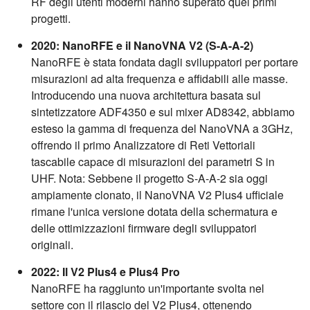
RF degli utenti moderni hanno superato quei primi
progetti.
2020: NanoRFE e il NanoVNA V2 (S-A-A-2)
NanoRFE è stata fondata dagli sviluppatori per portare
misurazioni ad alta frequenza e affidabili alle masse.
Introducendo una nuova architettura basata sul
sintetizzatore ADF4350 e sul mixer AD8342, abbiamo
esteso la gamma di frequenza del NanoVNA a 3GHz,
offrendo il primo Analizzatore di Reti Vettoriali
tascabile capace di misurazioni dei parametri S in
UHF. Nota: Sebbene il progetto S-A-A-2 sia oggi
ampiamente clonato, il NanoVNA V2 Plus4 ufficiale
rimane l'unica versione dotata della schermatura e
delle ottimizzazioni firmware degli sviluppatori
originali.
2022: Il V2 Plus4 e Plus4 Pro
NanoRFE ha raggiunto un'importante svolta nel
settore con il rilascio del V2 Plus4, ottenendo