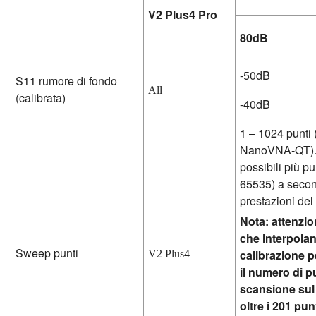
V2 Plus4 Pro
80dB
-50dB
S11 rumore di fondo
All
(calibrata)
-40dB
1 – 1024 punti 
NanoVNA-QT).
possibili più pu
65535) a secon
prestazioni del
Nota: attenzio
che interpolan
Sweep punti
calibrazione 
V2 Plus4
il numero di pu
scansione sul
oltre i 201 punt