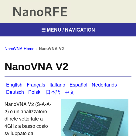
☰ MENU / NAVIGATION
NanoVNA Home
»
NanoVNA V2
NanoVNA V2
English
Français
Italiano
Español
Nederlands
Deutsch
Polski
日本語
中文
NanoVNA V2 (S-A-A-
2) è un analizzatore
di rete vettoriale a
4GHz a basso costo
sviluppato da